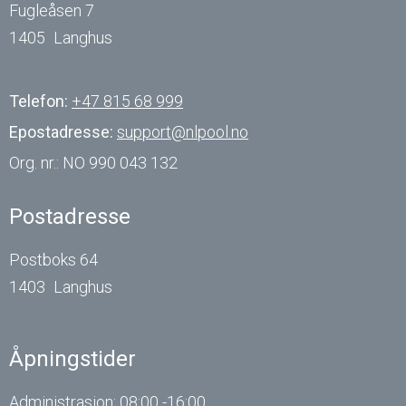
Fugleåsen 7
1405
Langhus
Telefon:
+47 815 68 999
Epostadresse:
support@nlpool.no
Org. nr.:
NO 990 043 132
Postadresse
Postboks 64
1403
Langhus
Åpningstider
Administrasjon: 08:00 -16:00