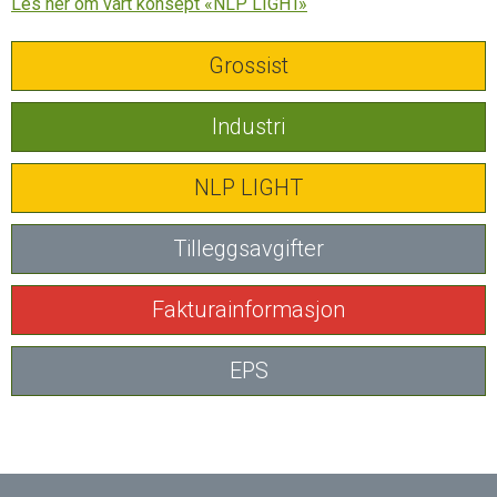
Les her om vårt konsept «NLP LIGHT»
Grossist
Industri
NLP LIGHT
Tilleggsavgifter
Fakturainformasjon
EPS