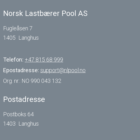
Norsk Lastbærer Pool AS
Fugleåsen 7
1405
Langhus
Telefon:
+47 815 68 999
Epostadresse:
support@nlpool.no
Org. nr.:
NO 990 043 132
Postadresse
Postboks 64
1403
Langhus