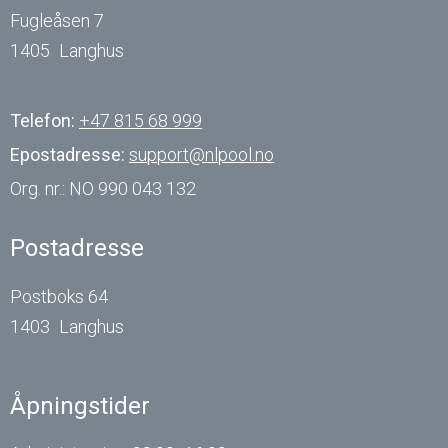
Fugleåsen 7
1405
Langhus
Telefon:
+47 815 68 999
Epostadresse:
support@nlpool.no
Org. nr.:
NO 990 043 132
Postadresse
Postboks 64
1403
Langhus
Åpningstider