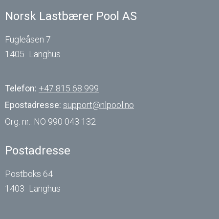
Norsk Lastbærer Pool AS
Fugleåsen 7
1405
Langhus
Telefon:
+47 815 68 999
Epostadresse:
support@nlpool.no
Org. nr.:
NO 990 043 132
Postadresse
Postboks 64
1403
Langhus