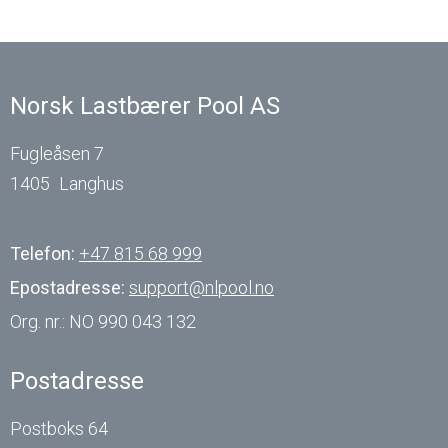
Norsk Lastbærer Pool AS
Fugleåsen 7
1405
Langhus
Telefon:
+47 815 68 999
Epostadresse:
support@nlpool.no
Org. nr.:
NO 990 043 132
Postadresse
Postboks 64