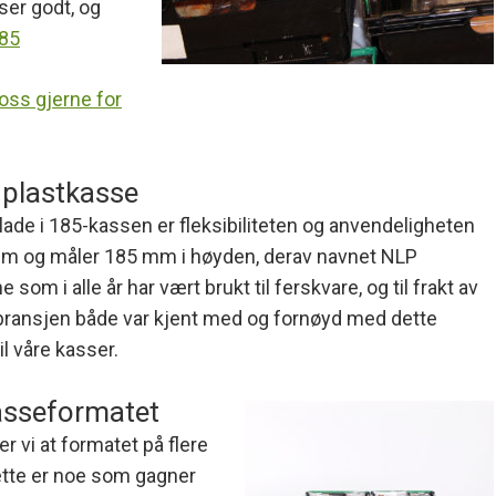
sser godt, og
185
oss gjerne for
 plastkasse
ade i 185-kassen er fleksibiliteten og anvendeligheten
 mm og måler 185 mm i høyden, derav navnet NLP
om i alle år har vært brukt til ferskvare, og til frakt av
 i bransjen både var kjent med og fornøyd med dette
il våre kasser.
asseformatet
 vi at formatet på flere
ette er noe som gagner