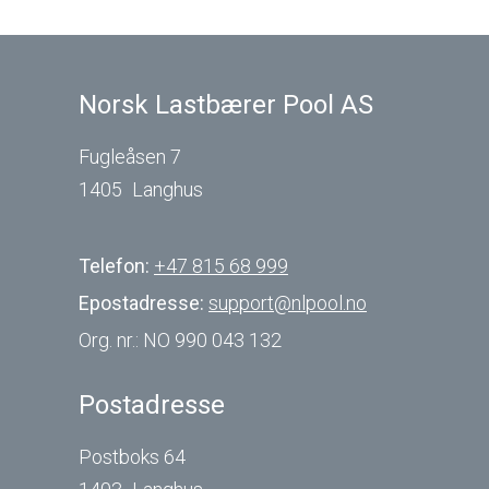
Norsk Lastbærer Pool AS
Fugleåsen 7
1405
Langhus
Telefon:
+47 815 68 999
Epostadresse:
support@nlpool.no
Org. nr.:
NO 990 043 132
Postadresse
Postboks 64