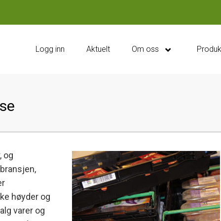
Logg inn
Aktuelt
Om oss
Produk
sse
, og
ebransjen,
er
like høyder og
alg varer og